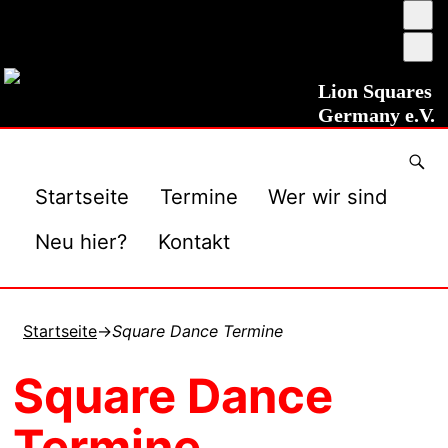
Ums
auf
Sch
ho
ver
Kon
Lion Squares
Germany e.V.
Startseite
Termine
Wer wir sind
Neu hier?
Kontakt
Startseite
→
Square Dance Termine
Square Dance
Termine