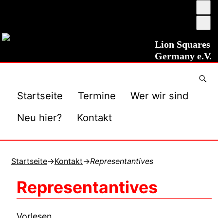
Ums
auf
Sch
ho
ver
Kon
Lion Squares
Germany e.V.
Startseite
Termine
Wer wir sind
Neu hier?
Kontakt
Startseite
→
Kontakt
→
Representantives
Representantives
Vorlesen