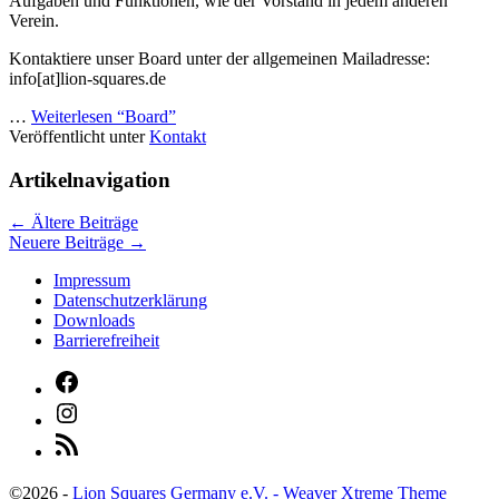
Aufgaben und Funktionen, wie der Vorstand in jedem anderen
Verein.
Kontaktiere unser Board unter der allgemeinen Mailadresse:
info[at]lion-squares.de
…
Weiterlesen
“Board”
Veröffentlicht unter
Kontakt
Artikelnavigation
←
Ältere Beiträge
Neuere Beiträge
→
Impressum
Datenschutzerklärung
Downloads
Barrierefreiheit
©2026 -
Lion Squares Germany e.V.
-
Weaver Xtreme Theme