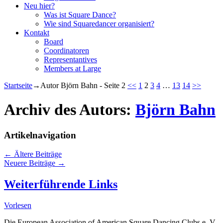
Neu hier?
Was ist Square Dance?
Wie sind Squaredancer organisiert?
Kontakt
Board
Coordinatoren
Representantives
Members at Large
Startseite
→Autor
Björn Bahn
- Seite 2
<<
1
2
3
4
…
13
14
>>
Archiv des Autors:
Björn Bahn
Artikelnavigation
←
Ältere Beiträge
Neuere Beiträge
→
Weiterführende Links
Vorlesen
Die European Association of American Square Dancing Clubs e. V.