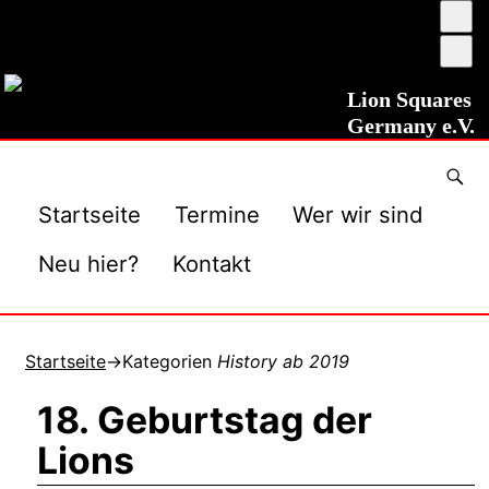
Ums
auf
Sch
ho
ver
Kon
Lion Squares
Germany e.V.
Startseite
Termine
Wer wir sind
Neu hier?
Kontakt
Startseite
→Kategorien
History ab 2019
18. Geburtstag der
Lions