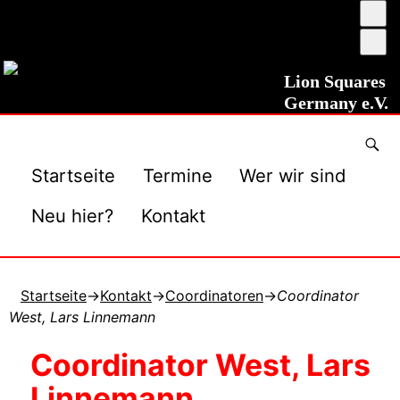
Ums
auf
Sch
ho
ver
Kon
Lion Squares
Germany e.V.
Startseite
Termine
Wer wir sind
Neu hier?
Kontakt
Startseite
→
Kontakt
→
Coordinatoren
→
Coordinator
West, Lars Linnemann
Coordinator West, Lars
Linnemann