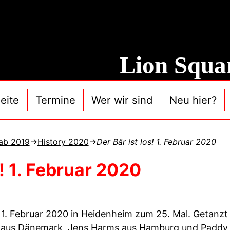
Lion Squa
eite
Termine
Wer wir sind
Neu hier?
 ab 2019
→
History 2020
→
Der Bär ist los! 1. Februar 2020
s! 1. Februar 2020
am 1. Februar 2020 in Heidenheim zum 25. Mal. Getanz
en aus Dänemark, Jens Harms aus Hamburg und
Paddy