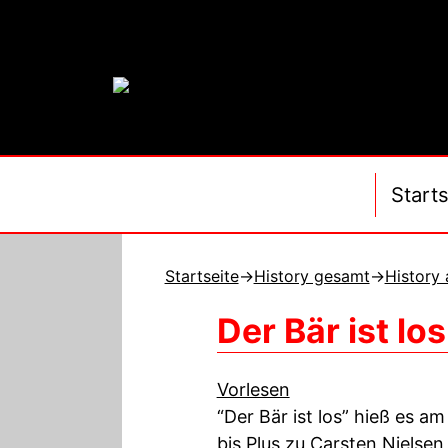
Starts
Startseite
→
History gesamt
→
History
Der Bär ist lo
Vorlesen
“Der Bär ist los” hieß es 
bis Plus zu Carsten Niels