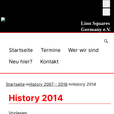
Ums
auf
Sch
ho
ver
Kon
Lion Squares
Germany e.V.
Startseite
Termine
Wer wir sind
Neu hier?
Kontakt
Startseite
→
History 2007 - 2018
→
History 2014
History 2014
Vorlesen