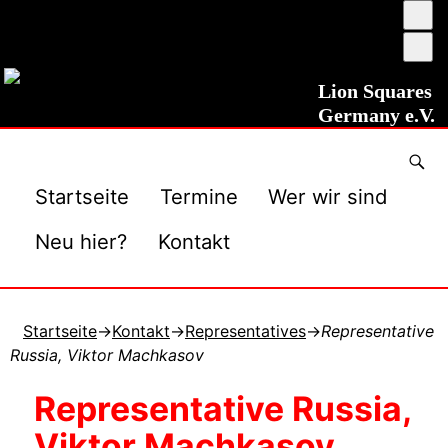
Ums
auf
Sch
ho
ver
Kon
Lion Squares
Germany e.V.
Startseite
Termine
Wer wir sind
Neu hier?
Kontakt
Startseite
→
Kontakt
→
Representatives
→
Representative
Russia, Viktor Machkasov
Representative Russia,
Viktor Machkasov