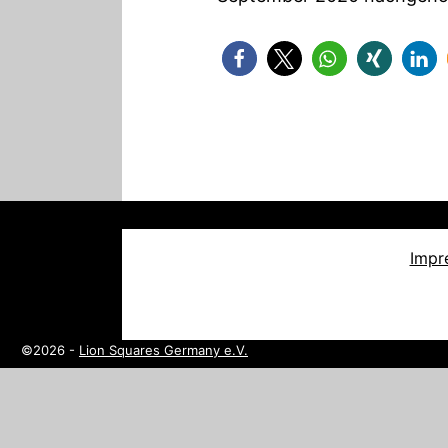
Impr
©2026 -
Lion Squares Germany e.V.