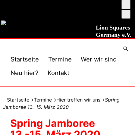
Ums
auf
Sch
ho
ver
Kon
Lion Squares
Germany e.V.
Startseite
Termine
Wer wir sind
Neu hier?
Kontakt
Startseite
→
Termine
→
Hier treffen wir uns
→
Spring
Jamboree 13.-15. März 2020
Spring Jamboree
13.-15. März 2020