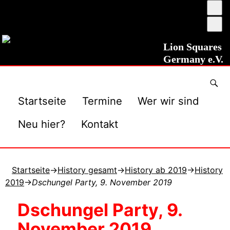
Ums
auf
Sch
ho
ver
Kon
Lion Squares
Germany e.V.
Startseite
Termine
Wer wir sind
Neu hier?
Kontakt
Startseite
→
History gesamt
→
History ab 2019
→
History
2019
→
Dschungel Party, 9. November 2019
Dschungel Party, 9.
November 2019