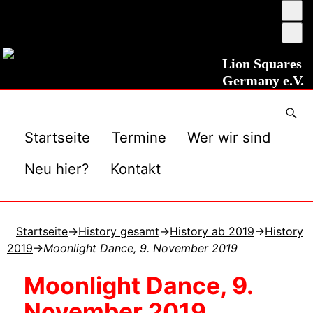
Ums
auf
Sch
ho
ver
Kon
Lion Squares
Germany e.V.
Startseite
Termine
Wer wir sind
Neu hier?
Kontakt
Startseite
→
History gesamt
→
History ab 2019
→
History
2019
→
Moonlight Dance, 9. November 2019
Moonlight Dance, 9.
November 2019