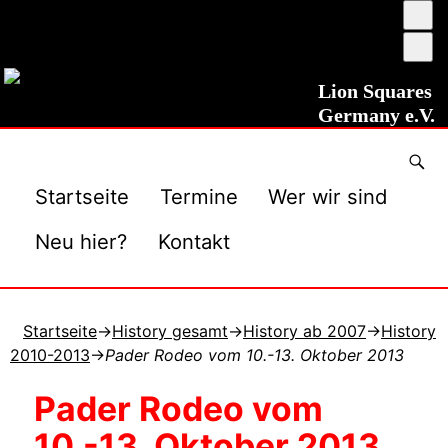
Ums
auf
Sch
ho
ver
Kon
Lion Squares
Germany e.V.
Startseite
Termine
Wer wir sind
Neu hier?
Kontakt
Startseite
→
History gesamt
→
History ab 2007
→
History
2010-2013
→
Pader Rodeo vom 10.-13. Oktober 2013
Pader Rodeo vom
10.-13. Oktober 2013